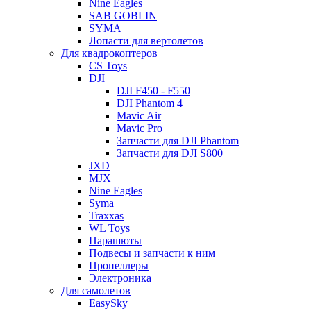
Nine Eagles
SAB GOBLIN
SYMA
Лопасти для вертолетов
Для квадрокоптеров
CS Toys
DJI
DJI F450 - F550
DJI Phantom 4
Mavic Air
Mavic Pro
Запчасти для DJI Phantom
Запчасти для DJI S800
JXD
MJX
Nine Eagles
Syma
Traxxas
WL Toys
Парашюты
Подвесы и запчасти к ним
Пропеллеры
Электроника
Для самолетов
EasySky