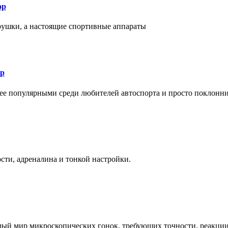
ор
рушки, а настоящие спортивные аппараты
ор
лее популярными среди любителей автоспорта и просто поклонн
ти, адреналина и тонкой настройки.
елый мир микроскопических гонок, требующих точности, реакци