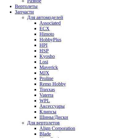
Разное
Вертолеты
Запчасти
Для автомоделей
Associated
ECX
Himoto
HobbyPlus
HPI
HSP
Kyosho
Losi
Maverick
MJX
Proline
Remo Hobby
Traxxas
Vaterra
WPL
Аксессуары
Клипсы
Шины/Диски
Для вертолетов
Align Corporation
Blade