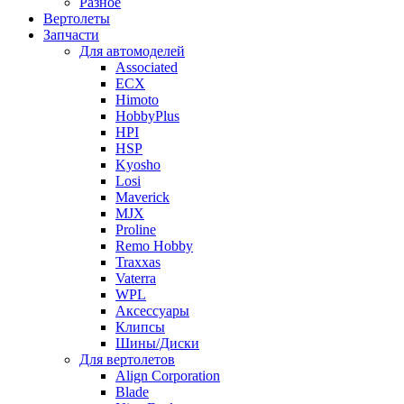
Разное
Вертолеты
Запчасти
Для автомоделей
Associated
ECX
Himoto
HobbyPlus
HPI
HSP
Kyosho
Losi
Maverick
MJX
Proline
Remo Hobby
Traxxas
Vaterra
WPL
Аксессуары
Клипсы
Шины/Диски
Для вертолетов
Align Corporation
Blade