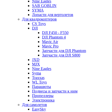
Nine Eagles
SAB GOBLIN
SYMA
Лопасти для вертолетов
Для квадрокоптеров
CS Toys
DJI
DJI F450 - F550
DJI Phantom 4
Mavic Air
Mavic Pro
Запчасти для DJI Phantom
Запчасти для DJI S800
JXD
MJX
Nine Eagles
Syma
Traxxas
WL Toys
Парашюты
Подвесы и запчасти к ним
Пропеллеры
Электроника
Для самолетов
EasySky