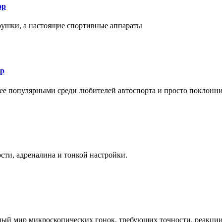
ор
рушки, а настоящие спортивные аппараты
ор
лее популярными среди любителей автоспорта и просто поклонн
ти, адреналина и тонкой настройки.
елый мир микроскопических гонок, требующих точности, реакци