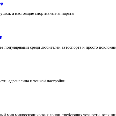
ор
рушки, а настоящие спортивные аппараты
ор
лее популярными среди любителей автоспорта и просто поклонн
ти, адреналина и тонкой настройки.
елый мир микроскопических гонок, требующих точности, реакци