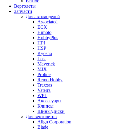
Разное
Вертолеты
Запчасти
Для автомоделей
Associated
ECX
Himoto
HobbyPlus
HPI
HSP
Kyosho
Losi
Maverick
MJX
Proline
Remo Hobby
Traxxas
Vaterra
WPL
Аксессуары
Клипсы
Шины/Диски
Для вертолетов
Align Corporation
Blade