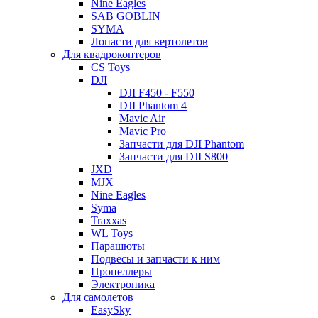
Nine Eagles
SAB GOBLIN
SYMA
Лопасти для вертолетов
Для квадрокоптеров
CS Toys
DJI
DJI F450 - F550
DJI Phantom 4
Mavic Air
Mavic Pro
Запчасти для DJI Phantom
Запчасти для DJI S800
JXD
MJX
Nine Eagles
Syma
Traxxas
WL Toys
Парашюты
Подвесы и запчасти к ним
Пропеллеры
Электроника
Для самолетов
EasySky