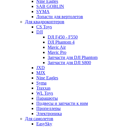
Nine Eagles
SAB GOBLIN
SYMA
Лопасти для вертолетов
Для квадрокоптеров
CS Toys
DJI
DJI F450 - F550
DJI Phantom 4
Mavic Air
Mavic Pro
Запчасти для DJI Phantom
Запчасти для DJI S800
JXD
MJX
Nine Eagles
Syma
Traxxas
WL Toys
Парашюты
Подвесы и запчасти к ним
Пропеллеры
Электроника
Для самолетов
EasySky