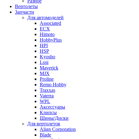
Разное
Вертолеты
Запчасти
Для автомоделей
Associated
ECX
Himoto
HobbyPlus
HPI
HSP
Kyosho
Losi
Maverick
MJX
Proline
Remo Hobby
Traxxas
Vaterra
WPL
Аксессуары
Клипсы
Шины/Диски
Для вертолетов
Align Corporation
Blade