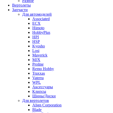
Разное
Вертолеты
Запчасти
Для автомоделей
Associated
ECX
Himoto
HobbyPlus
HPI
HSP
Kyosho
Losi
Maverick
MJX
Proline
Remo Hobby
Traxxas
Vaterra
WPL
Аксессуары
Клипсы
Шины/Диски
Для вертолетов
Align Corporation
Blade