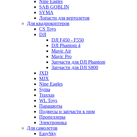
Nine Eagles
SAB GOBLIN
SYMA
Лопасти для вертолетов
Для квадрокоптеров
CS Toys
DJI
DJI F450 - F550
DJI Phantom 4
Mavic Air
Mavic Pro
Запчасти для DJI Phantom
Запчасти для DJI S800
JXD
MJX
Nine Eagles
Syma
Traxxas
WL Toys
Парашюты
Подвесы и запчасти к ним
Пропеллеры
Электроника
Для самолетов
EasySky