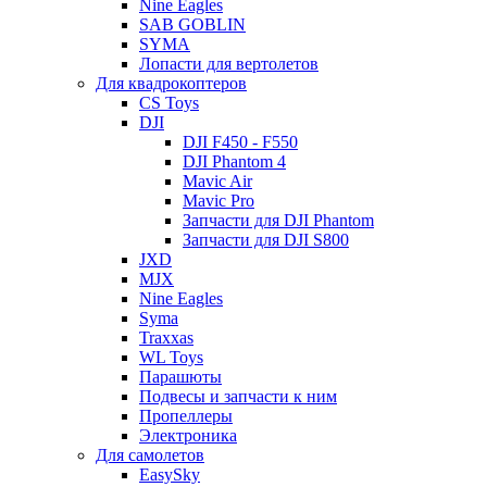
Nine Eagles
SAB GOBLIN
SYMA
Лопасти для вертолетов
Для квадрокоптеров
CS Toys
DJI
DJI F450 - F550
DJI Phantom 4
Mavic Air
Mavic Pro
Запчасти для DJI Phantom
Запчасти для DJI S800
JXD
MJX
Nine Eagles
Syma
Traxxas
WL Toys
Парашюты
Подвесы и запчасти к ним
Пропеллеры
Электроника
Для самолетов
EasySky