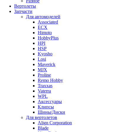
Разное
Вертолеты
Запчасти
Для автомоделей
Associated
ECX
Himoto
HobbyPlus
HPI
HSP
Kyosho
Losi
Maverick
MJX
Proline
Remo Hobby
Traxxas
Vaterra
WPL
Аксессуары
Клипсы
Шины/Диски
Для вертолетов
Align Corporation
Blade