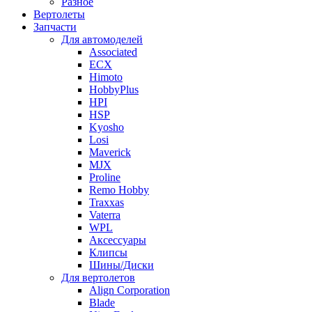
Разное
Вертолеты
Запчасти
Для автомоделей
Associated
ECX
Himoto
HobbyPlus
HPI
HSP
Kyosho
Losi
Maverick
MJX
Proline
Remo Hobby
Traxxas
Vaterra
WPL
Аксессуары
Клипсы
Шины/Диски
Для вертолетов
Align Corporation
Blade