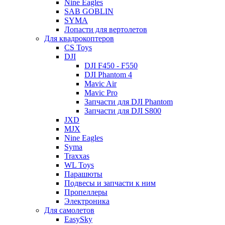
Nine Eagles
SAB GOBLIN
SYMA
Лопасти для вертолетов
Для квадрокоптеров
CS Toys
DJI
DJI F450 - F550
DJI Phantom 4
Mavic Air
Mavic Pro
Запчасти для DJI Phantom
Запчасти для DJI S800
JXD
MJX
Nine Eagles
Syma
Traxxas
WL Toys
Парашюты
Подвесы и запчасти к ним
Пропеллеры
Электроника
Для самолетов
EasySky