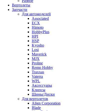
Разное
Вертолеты
Запчасти
Для автомоделей
Associated
ECX
Himoto
HobbyPlus
HPI
HSP
Kyosho
Losi
Maverick
MJX
Proline
Remo Hobby
Traxxas
Vaterra
WPL
Аксессуары
Клипсы
Шины/Диски
Для вертолетов
Align Corporation
Blade