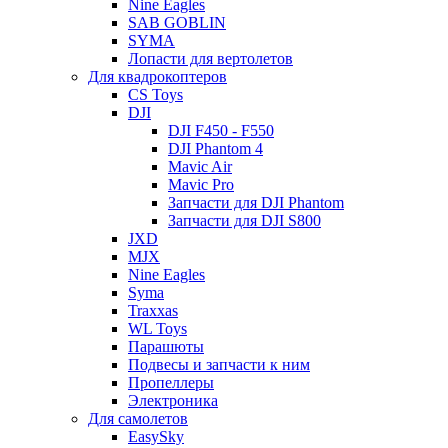
Nine Eagles
SAB GOBLIN
SYMA
Лопасти для вертолетов
Для квадрокоптеров
CS Toys
DJI
DJI F450 - F550
DJI Phantom 4
Mavic Air
Mavic Pro
Запчасти для DJI Phantom
Запчасти для DJI S800
JXD
MJX
Nine Eagles
Syma
Traxxas
WL Toys
Парашюты
Подвесы и запчасти к ним
Пропеллеры
Электроника
Для самолетов
EasySky