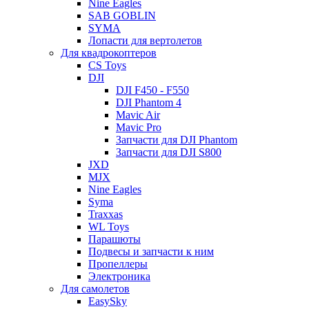
Nine Eagles
SAB GOBLIN
SYMA
Лопасти для вертолетов
Для квадрокоптеров
CS Toys
DJI
DJI F450 - F550
DJI Phantom 4
Mavic Air
Mavic Pro
Запчасти для DJI Phantom
Запчасти для DJI S800
JXD
MJX
Nine Eagles
Syma
Traxxas
WL Toys
Парашюты
Подвесы и запчасти к ним
Пропеллеры
Электроника
Для самолетов
EasySky