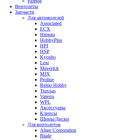
Разное
Вертолеты
Запчасти
Для автомоделей
Associated
ECX
Himoto
HobbyPlus
HPI
HSP
Kyosho
Losi
Maverick
MJX
Proline
Remo Hobby
Traxxas
Vaterra
WPL
Аксессуары
Клипсы
Шины/Диски
Для вертолетов
Align Corporation
Blade