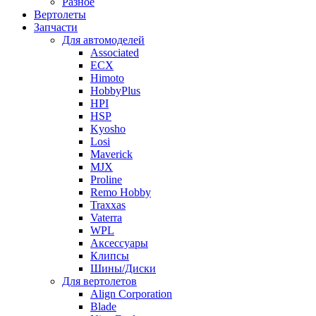
Разное
Вертолеты
Запчасти
Для автомоделей
Associated
ECX
Himoto
HobbyPlus
HPI
HSP
Kyosho
Losi
Maverick
MJX
Proline
Remo Hobby
Traxxas
Vaterra
WPL
Аксессуары
Клипсы
Шины/Диски
Для вертолетов
Align Corporation
Blade