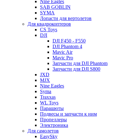
Nine Eagles
SAB GOBLIN
SYMA
Лопасти для вертолетов
Для квадрокоптеров
CS Toys
DJI
DJI F450 - F550
DJI Phantom 4
Mavic Air
Mavic Pro
Запчасти для DJI Phantom
Запчасти для DJI S800
JXD
MJX
Nine Eagles
Syma
Traxxas
WL Toys
Парашюты
Подвесы и запчасти к ним
Пропеллеры
Электроника
Для самолетов
EasySky