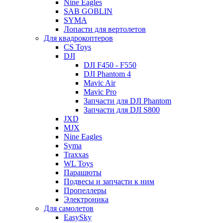
Nine Eagles
SAB GOBLIN
SYMA
Лопасти для вертолетов
Для квадрокоптеров
CS Toys
DJI
DJI F450 - F550
DJI Phantom 4
Mavic Air
Mavic Pro
Запчасти для DJI Phantom
Запчасти для DJI S800
JXD
MJX
Nine Eagles
Syma
Traxxas
WL Toys
Парашюты
Подвесы и запчасти к ним
Пропеллеры
Электроника
Для самолетов
EasySky