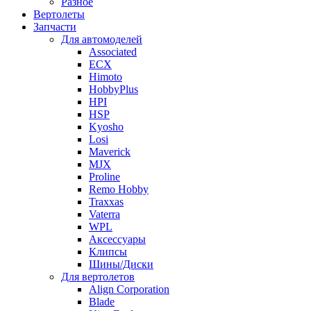
Разное
Вертолеты
Запчасти
Для автомоделей
Associated
ECX
Himoto
HobbyPlus
HPI
HSP
Kyosho
Losi
Maverick
MJX
Proline
Remo Hobby
Traxxas
Vaterra
WPL
Аксессуары
Клипсы
Шины/Диски
Для вертолетов
Align Corporation
Blade