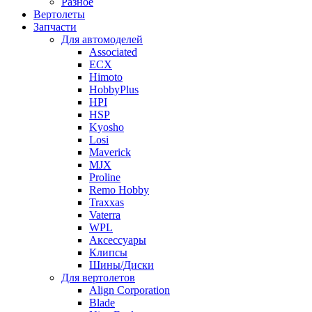
Разное
Вертолеты
Запчасти
Для автомоделей
Associated
ECX
Himoto
HobbyPlus
HPI
HSP
Kyosho
Losi
Maverick
MJX
Proline
Remo Hobby
Traxxas
Vaterra
WPL
Аксессуары
Клипсы
Шины/Диски
Для вертолетов
Align Corporation
Blade