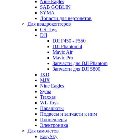
Nine Eagles
SAB GOBLIN
SYMA
Лопасти для вертолетов
Для квадрокоптеров
CS Toys
DJI
DJI F450 - F550
DJI Phantom 4
Mavic Air
Mavic Pro
Запчасти для DJI Phantom
Запчасти для DJI S800
JXD
MJX
Nine Eagles
Syma
Traxxas
WL Toys
Парашюты
Подвесы и запчасти к ним
Пропеллеры
Электроника
Для самолетов
EasySky