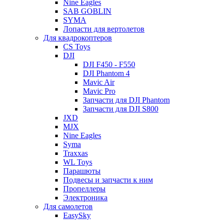
Nine Eagles
SAB GOBLIN
SYMA
Лопасти для вертолетов
Для квадрокоптеров
CS Toys
DJI
DJI F450 - F550
DJI Phantom 4
Mavic Air
Mavic Pro
Запчасти для DJI Phantom
Запчасти для DJI S800
JXD
MJX
Nine Eagles
Syma
Traxxas
WL Toys
Парашюты
Подвесы и запчасти к ним
Пропеллеры
Электроника
Для самолетов
EasySky