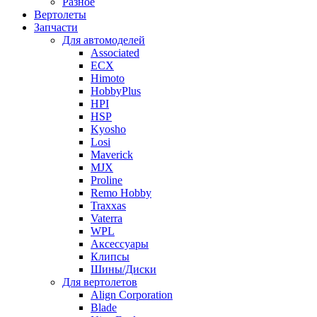
Разное
Вертолеты
Запчасти
Для автомоделей
Associated
ECX
Himoto
HobbyPlus
HPI
HSP
Kyosho
Losi
Maverick
MJX
Proline
Remo Hobby
Traxxas
Vaterra
WPL
Аксессуары
Клипсы
Шины/Диски
Для вертолетов
Align Corporation
Blade