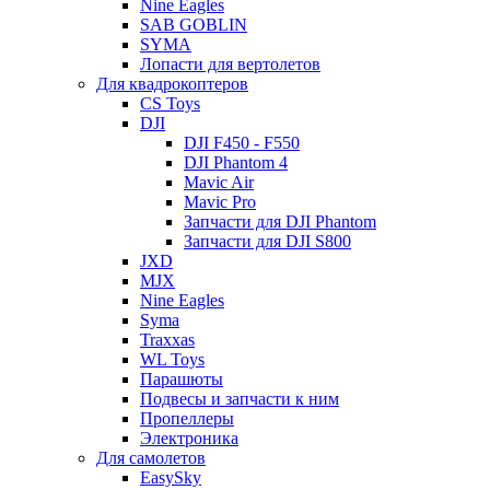
Nine Eagles
SAB GOBLIN
SYMA
Лопасти для вертолетов
Для квадрокоптеров
CS Toys
DJI
DJI F450 - F550
DJI Phantom 4
Mavic Air
Mavic Pro
Запчасти для DJI Phantom
Запчасти для DJI S800
JXD
MJX
Nine Eagles
Syma
Traxxas
WL Toys
Парашюты
Подвесы и запчасти к ним
Пропеллеры
Электроника
Для самолетов
EasySky