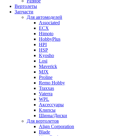
Разное
Вертолеты
Запчасти
Для автомоделей
Associated
ECX
Himoto
HobbyPlus
HPI
HSP
Kyosho
Losi
Maverick
MJX
Proline
Remo Hobby
Traxxas
Vaterra
WPL
Аксессуары
Клипсы
Шины/Диски
Для вертолетов
Align Corporation
Blade