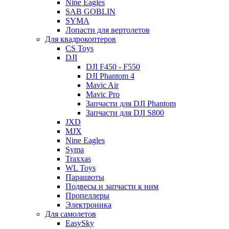
Nine Eagles
SAB GOBLIN
SYMA
Лопасти для вертолетов
Для квадрокоптеров
CS Toys
DJI
DJI F450 - F550
DJI Phantom 4
Mavic Air
Mavic Pro
Запчасти для DJI Phantom
Запчасти для DJI S800
JXD
MJX
Nine Eagles
Syma
Traxxas
WL Toys
Парашюты
Подвесы и запчасти к ним
Пропеллеры
Электроника
Для самолетов
EasySky