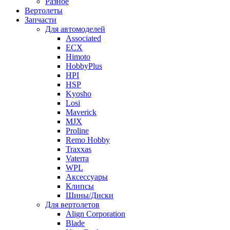
Разное
Вертолеты
Запчасти
Для автомоделей
Associated
ECX
Himoto
HobbyPlus
HPI
HSP
Kyosho
Losi
Maverick
MJX
Proline
Remo Hobby
Traxxas
Vaterra
WPL
Аксессуары
Клипсы
Шины/Диски
Для вертолетов
Align Corporation
Blade