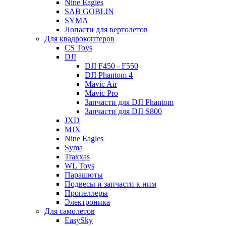
Nine Eagles
SAB GOBLIN
SYMA
Лопасти для вертолетов
Для квадрокоптеров
CS Toys
DJI
DJI F450 - F550
DJI Phantom 4
Mavic Air
Mavic Pro
Запчасти для DJI Phantom
Запчасти для DJI S800
JXD
MJX
Nine Eagles
Syma
Traxxas
WL Toys
Парашюты
Подвесы и запчасти к ним
Пропеллеры
Электроника
Для самолетов
EasySky