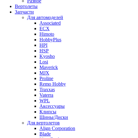
Разное
Вертолеты
Запчасти
Для автомоделей
Associated
ECX
Himoto
HobbyPlus
HPI
HSP
Kyosho
Losi
Maverick
MJX
Proline
Remo Hobby
Traxxas
Vaterra
WPL
Аксессуары
Клипсы
Шины/Диски
Для вертолетов
Align Corporation
Blade