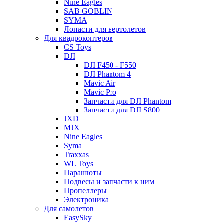
Nine Eagles
SAB GOBLIN
SYMA
Лопасти для вертолетов
Для квадрокоптеров
CS Toys
DJI
DJI F450 - F550
DJI Phantom 4
Mavic Air
Mavic Pro
Запчасти для DJI Phantom
Запчасти для DJI S800
JXD
MJX
Nine Eagles
Syma
Traxxas
WL Toys
Парашюты
Подвесы и запчасти к ним
Пропеллеры
Электроника
Для самолетов
EasySky