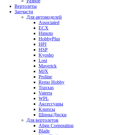
Разное
Вертолеты
Запчасти
Для автомоделей
Associated
ECX
Himoto
HobbyPlus
HPI
HSP
Kyosho
Losi
Maverick
MJX
Proline
Remo Hobby
Traxxas
Vaterra
WPL
Аксессуары
Клипсы
Шины/Диски
Для вертолетов
Align Corporation
Blade