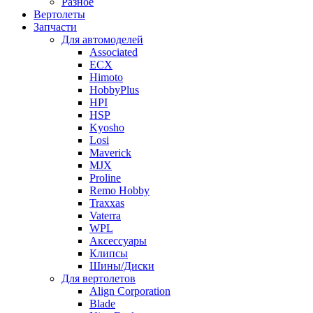
Разное
Вертолеты
Запчасти
Для автомоделей
Associated
ECX
Himoto
HobbyPlus
HPI
HSP
Kyosho
Losi
Maverick
MJX
Proline
Remo Hobby
Traxxas
Vaterra
WPL
Аксессуары
Клипсы
Шины/Диски
Для вертолетов
Align Corporation
Blade