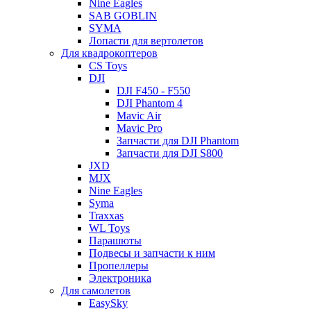
Nine Eagles
SAB GOBLIN
SYMA
Лопасти для вертолетов
Для квадрокоптеров
CS Toys
DJI
DJI F450 - F550
DJI Phantom 4
Mavic Air
Mavic Pro
Запчасти для DJI Phantom
Запчасти для DJI S800
JXD
MJX
Nine Eagles
Syma
Traxxas
WL Toys
Парашюты
Подвесы и запчасти к ним
Пропеллеры
Электроника
Для самолетов
EasySky