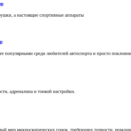
ор
рушки, а настоящие спортивные аппараты
ор
лее популярными среди любителей автоспорта и просто поклонн
ти, адреналина и тонкой настройки.
елый мир микроскопических гонок, требующих точности, реакци