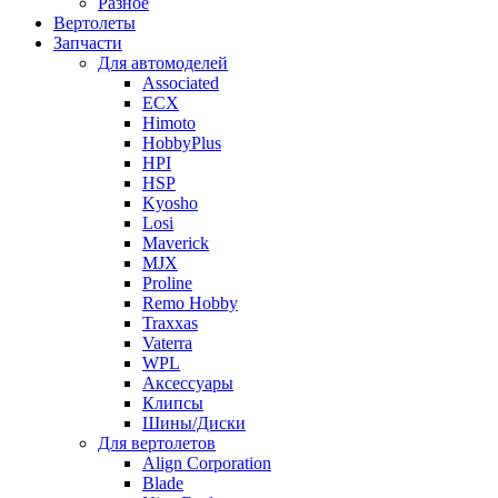
Разное
Вертолеты
Запчасти
Для автомоделей
Associated
ECX
Himoto
HobbyPlus
HPI
HSP
Kyosho
Losi
Maverick
MJX
Proline
Remo Hobby
Traxxas
Vaterra
WPL
Аксессуары
Клипсы
Шины/Диски
Для вертолетов
Align Corporation
Blade