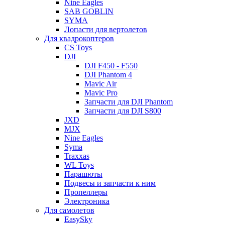
Nine Eagles
SAB GOBLIN
SYMA
Лопасти для вертолетов
Для квадрокоптеров
CS Toys
DJI
DJI F450 - F550
DJI Phantom 4
Mavic Air
Mavic Pro
Запчасти для DJI Phantom
Запчасти для DJI S800
JXD
MJX
Nine Eagles
Syma
Traxxas
WL Toys
Парашюты
Подвесы и запчасти к ним
Пропеллеры
Электроника
Для самолетов
EasySky