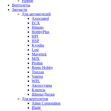
Разное
Вертолеты
Запчасти
Для автомоделей
Associated
ECX
Himoto
HobbyPlus
HPI
HSP
Kyosho
Losi
Maverick
MJX
Proline
Remo Hobby
Traxxas
Vaterra
WPL
Аксессуары
Клипсы
Шины/Диски
Для вертолетов
Align Corporation
Blade