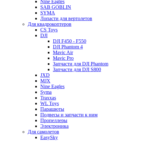
Nine Eagles
SAB GOBLIN
SYMA
Лопасти для вертолетов
Для квадрокоптеров
CS Toys
DJI
DJI F450 - F550
DJI Phantom 4
Mavic Air
Mavic Pro
Запчасти для DJI Phantom
Запчасти для DJI S800
JXD
MJX
Nine Eagles
Syma
Traxxas
WL Toys
Парашюты
Подвесы и запчасти к ним
Пропеллеры
Электроника
Для самолетов
EasySky