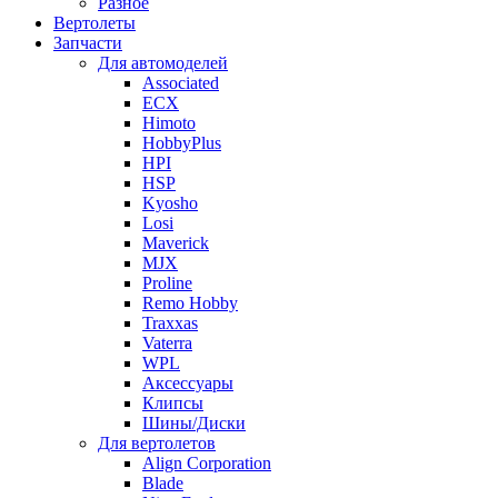
Разное
Вертолеты
Запчасти
Для автомоделей
Associated
ECX
Himoto
HobbyPlus
HPI
HSP
Kyosho
Losi
Maverick
MJX
Proline
Remo Hobby
Traxxas
Vaterra
WPL
Аксессуары
Клипсы
Шины/Диски
Для вертолетов
Align Corporation
Blade