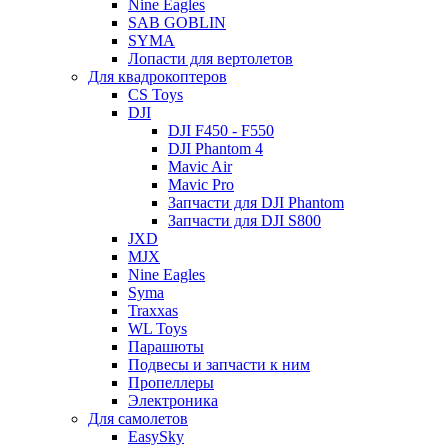
Nine Eagles
SAB GOBLIN
SYMA
Лопасти для вертолетов
Для квадрокоптеров
CS Toys
DJI
DJI F450 - F550
DJI Phantom 4
Mavic Air
Mavic Pro
Запчасти для DJI Phantom
Запчасти для DJI S800
JXD
MJX
Nine Eagles
Syma
Traxxas
WL Toys
Парашюты
Подвесы и запчасти к ним
Пропеллеры
Электроника
Для самолетов
EasySky