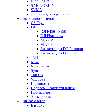
Nine Eagles
SAB GOBLIN
SYMA
Лопасти для вертолетов
Для квадрокоптеров
CS Toys
DJI
DJI F450 - F550
DJI Phantom 4
Mavic Air
Mavic Pro
Запчасти для DJI Phantom
Запчасти для DJI S800
JXD
MJX
Nine Eagles
Syma
Traxxas
WL Toys
Парашюты
Подвесы и запчасти к ним
Пропеллеры
Электроника
Для самолетов
EasySky