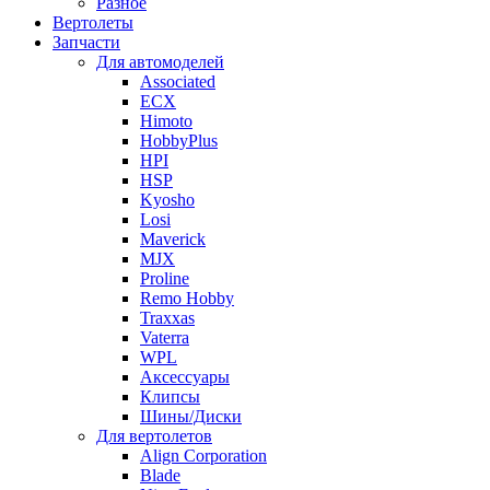
Разное
Вертолеты
Запчасти
Для автомоделей
Associated
ECX
Himoto
HobbyPlus
HPI
HSP
Kyosho
Losi
Maverick
MJX
Proline
Remo Hobby
Traxxas
Vaterra
WPL
Аксессуары
Клипсы
Шины/Диски
Для вертолетов
Align Corporation
Blade