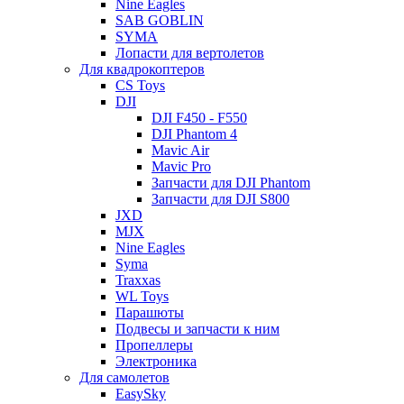
Nine Eagles
SAB GOBLIN
SYMA
Лопасти для вертолетов
Для квадрокоптеров
CS Toys
DJI
DJI F450 - F550
DJI Phantom 4
Mavic Air
Mavic Pro
Запчасти для DJI Phantom
Запчасти для DJI S800
JXD
MJX
Nine Eagles
Syma
Traxxas
WL Toys
Парашюты
Подвесы и запчасти к ним
Пропеллеры
Электроника
Для самолетов
EasySky