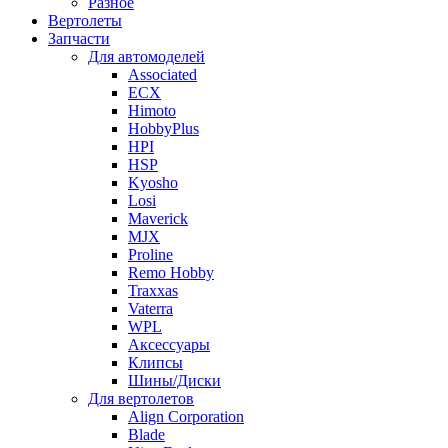
Разное
Вертолеты
Запчасти
Для автомоделей
Associated
ECX
Himoto
HobbyPlus
HPI
HSP
Kyosho
Losi
Maverick
MJX
Proline
Remo Hobby
Traxxas
Vaterra
WPL
Аксессуары
Клипсы
Шины/Диски
Для вертолетов
Align Corporation
Blade