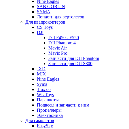
Nine Eagles
SAB GOBLIN
SYMA
Лопасти для вертолетов
Для квадрокоптеров
CS Toys
DJI
DJI F450 - F550
DJI Phantom 4
Mavic Air
Mavic Pro
Запчасти для DJI Phantom
Запчасти для DJI S800
JXD
MJX
Nine Eagles
Syma
Traxxas
WL Toys
Парашюты
Подвесы и запчасти к ним
Пропеллеры
Электроника
Для самолетов
EasySky