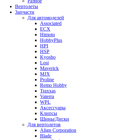
Разное
Вертолеты
Запчасти
Для автомоделей
Associated
ECX
Himoto
HobbyPlus
HPI
HSP
Kyosho
Losi
Maverick
MJX
Proline
Remo Hobby
Traxxas
Vaterra
WPL
Аксессуары
Клипсы
Шины/Диски
Для вертолетов
Align Corporation
Blade