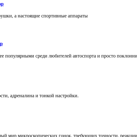
ор
рушки, а настоящие спортивные аппараты
ор
лее популярными среди любителей автоспорта и просто поклонн
ти, адреналина и тонкой настройки.
елый мир микроскопических гонок, требующих точности, реакци