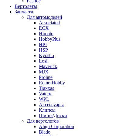
Разное
Вертолеты
Запчасти
Для автомоделей
Associated
ECX
Himoto
HobbyPlus
HPI
HSP
Kyosho
Losi
Maverick
MJX
Proline
Remo Hobby
Traxxas
Vaterra
WPL
Аксессуары
Клипсы
Шины/Диски
Для вертолетов
Align Corporation
Blade