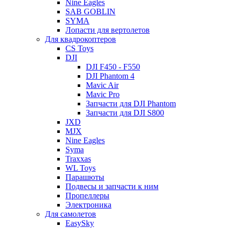
Nine Eagles
SAB GOBLIN
SYMA
Лопасти для вертолетов
Для квадрокоптеров
CS Toys
DJI
DJI F450 - F550
DJI Phantom 4
Mavic Air
Mavic Pro
Запчасти для DJI Phantom
Запчасти для DJI S800
JXD
MJX
Nine Eagles
Syma
Traxxas
WL Toys
Парашюты
Подвесы и запчасти к ним
Пропеллеры
Электроника
Для самолетов
EasySky