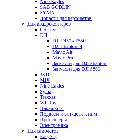
Nine Eagles
SAB GOBLIN
SYMA
Лопасти для вертолетов
Для квадрокоптеров
CS Toys
DJI
DJI F450 - F550
DJI Phantom 4
Mavic Air
Mavic Pro
Запчасти для DJI Phantom
Запчасти для DJI S800
JXD
MJX
Nine Eagles
Syma
Traxxas
WL Toys
Парашюты
Подвесы и запчасти к ним
Пропеллеры
Электроника
Для самолетов
EasySky