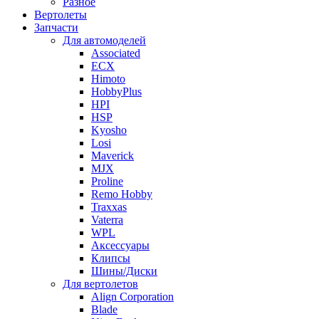
Разное
Вертолеты
Запчасти
Для автомоделей
Associated
ECX
Himoto
HobbyPlus
HPI
HSP
Kyosho
Losi
Maverick
MJX
Proline
Remo Hobby
Traxxas
Vaterra
WPL
Аксессуары
Клипсы
Шины/Диски
Для вертолетов
Align Corporation
Blade