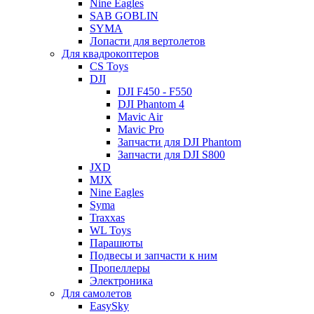
Nine Eagles
SAB GOBLIN
SYMA
Лопасти для вертолетов
Для квадрокоптеров
CS Toys
DJI
DJI F450 - F550
DJI Phantom 4
Mavic Air
Mavic Pro
Запчасти для DJI Phantom
Запчасти для DJI S800
JXD
MJX
Nine Eagles
Syma
Traxxas
WL Toys
Парашюты
Подвесы и запчасти к ним
Пропеллеры
Электроника
Для самолетов
EasySky