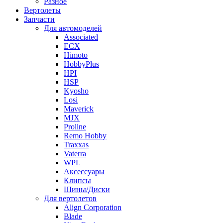
Разное
Вертолеты
Запчасти
Для автомоделей
Associated
ECX
Himoto
HobbyPlus
HPI
HSP
Kyosho
Losi
Maverick
MJX
Proline
Remo Hobby
Traxxas
Vaterra
WPL
Аксессуары
Клипсы
Шины/Диски
Для вертолетов
Align Corporation
Blade