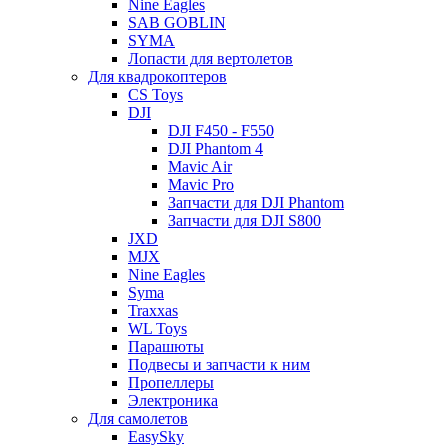
Nine Eagles
SAB GOBLIN
SYMA
Лопасти для вертолетов
Для квадрокоптеров
CS Toys
DJI
DJI F450 - F550
DJI Phantom 4
Mavic Air
Mavic Pro
Запчасти для DJI Phantom
Запчасти для DJI S800
JXD
MJX
Nine Eagles
Syma
Traxxas
WL Toys
Парашюты
Подвесы и запчасти к ним
Пропеллеры
Электроника
Для самолетов
EasySky