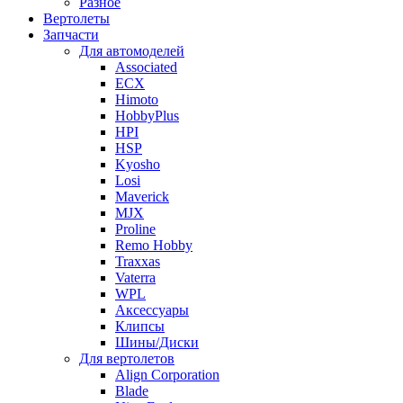
Разное
Вертолеты
Запчасти
Для автомоделей
Associated
ECX
Himoto
HobbyPlus
HPI
HSP
Kyosho
Losi
Maverick
MJX
Proline
Remo Hobby
Traxxas
Vaterra
WPL
Аксессуары
Клипсы
Шины/Диски
Для вертолетов
Align Corporation
Blade