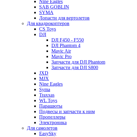
Nine Eagles
SAB GOBLIN
SYMA
Лопасти для вертолетов
Для квадрокоптеров
CS Toys
DJI
DJI F450 - F550
DJI Phantom 4
Mavic Air
Mavic Pro
Запчасти для DJI Phantom
Запчасти для DJI S800
JXD
MJX
Nine Eagles
Syma
Traxxas
WL Toys
Парашюты
Подвесы и запчасти к ним
Пропеллеры
Электроника
Для самолетов
EasySky