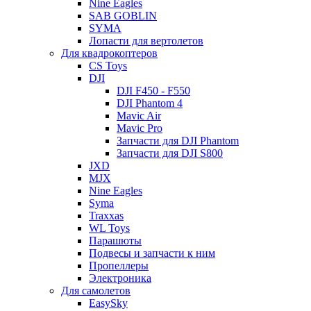
Nine Eagles
SAB GOBLIN
SYMA
Лопасти для вертолетов
Для квадрокоптеров
CS Toys
DJI
DJI F450 - F550
DJI Phantom 4
Mavic Air
Mavic Pro
Запчасти для DJI Phantom
Запчасти для DJI S800
JXD
MJX
Nine Eagles
Syma
Traxxas
WL Toys
Парашюты
Подвесы и запчасти к ним
Пропеллеры
Электроника
Для самолетов
EasySky