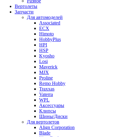
Разное
Вертолеты
Запчасти
Для автомоделей
Associated
ECX
Himoto
HobbyPlus
HPI
HSP
Kyosho
Losi
Maverick
MJX
Proline
Remo Hobby
Traxxas
Vaterra
WPL
Аксессуары
Клипсы
Шины/Диски
Для вертолетов
Align Corporation
Blade