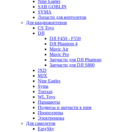
Nine Eagles
SAB GOBLIN
SYMA
Лопасти для вертолетов
Для квадрокоптеров
CS Toys
DJI
DJI F450 - F550
DJI Phantom 4
Mavic Air
Mavic Pro
Запчасти для DJI Phantom
Запчасти для DJI S800
JXD
MJX
Nine Eagles
Syma
Traxxas
WL Toys
Парашюты
Подвесы и запчасти к ним
Пропеллеры
Электроника
Для самолетов
EasySky