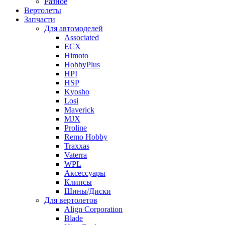
Разное
Вертолеты
Запчасти
Для автомоделей
Associated
ECX
Himoto
HobbyPlus
HPI
HSP
Kyosho
Losi
Maverick
MJX
Proline
Remo Hobby
Traxxas
Vaterra
WPL
Аксессуары
Клипсы
Шины/Диски
Для вертолетов
Align Corporation
Blade