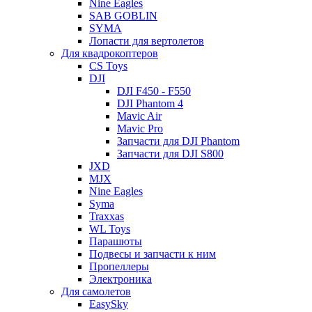
Nine Eagles
SAB GOBLIN
SYMA
Лопасти для вертолетов
Для квадрокоптеров
CS Toys
DJI
DJI F450 - F550
DJI Phantom 4
Mavic Air
Mavic Pro
Запчасти для DJI Phantom
Запчасти для DJI S800
JXD
MJX
Nine Eagles
Syma
Traxxas
WL Toys
Парашюты
Подвесы и запчасти к ним
Пропеллеры
Электроника
Для самолетов
EasySky