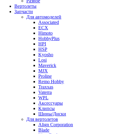
Разное
Вертолеты
Запчасти
Для автомоделей
Associated
ECX
Himoto
HobbyPlus
HPI
HSP
Kyosho
Losi
Maverick
MJX
Proline
Remo Hobby
Traxxas
Vaterra
WPL
Аксессуары
Клипсы
Шины/Диски
Для вертолетов
Align Corporation
Blade