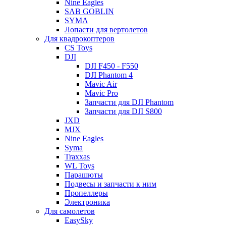
Nine Eagles
SAB GOBLIN
SYMA
Лопасти для вертолетов
Для квадрокоптеров
CS Toys
DJI
DJI F450 - F550
DJI Phantom 4
Mavic Air
Mavic Pro
Запчасти для DJI Phantom
Запчасти для DJI S800
JXD
MJX
Nine Eagles
Syma
Traxxas
WL Toys
Парашюты
Подвесы и запчасти к ним
Пропеллеры
Электроника
Для самолетов
EasySky