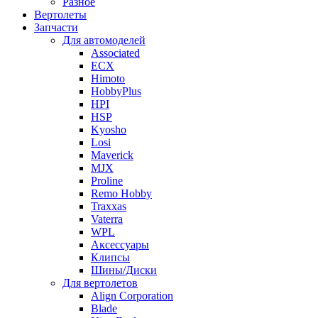
Разное
Вертолеты
Запчасти
Для автомоделей
Associated
ECX
Himoto
HobbyPlus
HPI
HSP
Kyosho
Losi
Maverick
MJX
Proline
Remo Hobby
Traxxas
Vaterra
WPL
Аксессуары
Клипсы
Шины/Диски
Для вертолетов
Align Corporation
Blade