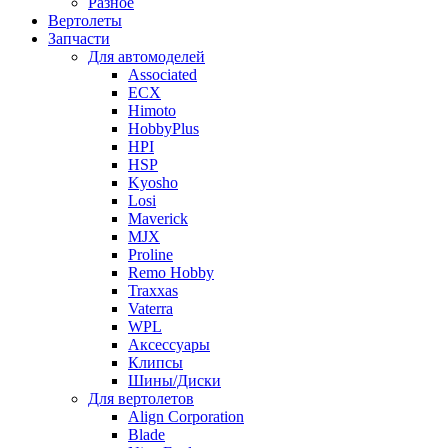
Разное
Вертолеты
Запчасти
Для автомоделей
Associated
ECX
Himoto
HobbyPlus
HPI
HSP
Kyosho
Losi
Maverick
MJX
Proline
Remo Hobby
Traxxas
Vaterra
WPL
Аксессуары
Клипсы
Шины/Диски
Для вертолетов
Align Corporation
Blade