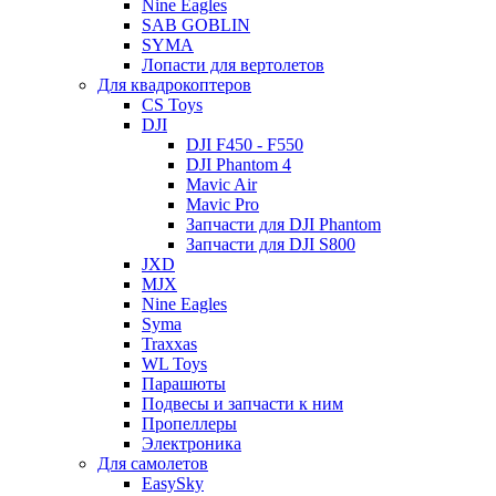
Nine Eagles
SAB GOBLIN
SYMA
Лопасти для вертолетов
Для квадрокоптеров
CS Toys
DJI
DJI F450 - F550
DJI Phantom 4
Mavic Air
Mavic Pro
Запчасти для DJI Phantom
Запчасти для DJI S800
JXD
MJX
Nine Eagles
Syma
Traxxas
WL Toys
Парашюты
Подвесы и запчасти к ним
Пропеллеры
Электроника
Для самолетов
EasySky