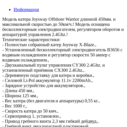
Информация
Модель катера Joysway Offshore Warrior длинной 450мм. и
максимальной скоростью до 50км/ч.! Модель оснащена
бесколлекторным электродвигателем, регулятором оборотов и
аппаратурой управления 2.4Ghz.!
Технические характеристики:
- Полностью собранный катер Joysway X-Blaze.,
- Установленный бесколлекторный электродвигатель B3656 с
водяным охлаждением и регулятор скорости 50 ампер с
водяным охлаждением.,
- Двухканальный пульт управления CY300 2.4Ghz. и
установленный приёмник CX300 2.4Ghz.,
- Деревянную подставку для катера и коробки.,
- Силовой Li-Pol аккумулятор 11.1v 2200mAh.,
- Зарядное устройство для аккумуляторов.,
- Длина 450 мм.,
- Ширина 125 мм.,
- Вес катера (без двигателя и аппаратуры) 0,55 кг.,
- Вес 1000 г.,
- Скорость катера до 50 кмч.,
- Сервопривод 1, установлен.,
- Привод гребного винта 2,3 мм гибкий дейдвуд.,
- Гребной винт двухлопастной пластиковый.,