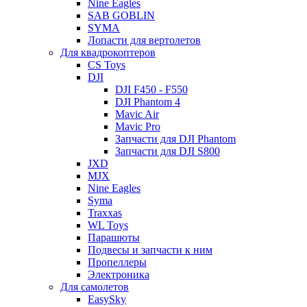
Nine Eagles
SAB GOBLIN
SYMA
Лопасти для вертолетов
Для квадрокоптеров
CS Toys
DJI
DJI F450 - F550
DJI Phantom 4
Mavic Air
Mavic Pro
Запчасти для DJI Phantom
Запчасти для DJI S800
JXD
MJX
Nine Eagles
Syma
Traxxas
WL Toys
Парашюты
Подвесы и запчасти к ним
Пропеллеры
Электроника
Для самолетов
EasySky