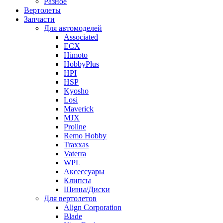
Разное
Вертолеты
Запчасти
Для автомоделей
Associated
ECX
Himoto
HobbyPlus
HPI
HSP
Kyosho
Losi
Maverick
MJX
Proline
Remo Hobby
Traxxas
Vaterra
WPL
Аксессуары
Клипсы
Шины/Диски
Для вертолетов
Align Corporation
Blade