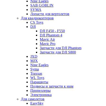
Nine Eagles
SAB GOBLIN
SYMA
Лопасти для вертолетов
Для квадрокоптеров
CS Toys
DJI
DJI F450 - F550
DJI Phantom 4
Mavic Air
Mavic Pro
Запчасти для DJI Phantom
Запчасти для DJI S800
JXD
MJX
Nine Eagles
Syma
Traxxas
WL Toys
Парашюты
Подвесы и запчасти к ним
Пропеллеры
Электроника
Для самолетов
EasySky