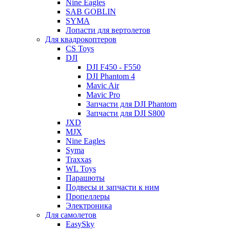
Nine Eagles
SAB GOBLIN
SYMA
Лопасти для вертолетов
Для квадрокоптеров
CS Toys
DJI
DJI F450 - F550
DJI Phantom 4
Mavic Air
Mavic Pro
Запчасти для DJI Phantom
Запчасти для DJI S800
JXD
MJX
Nine Eagles
Syma
Traxxas
WL Toys
Парашюты
Подвесы и запчасти к ним
Пропеллеры
Электроника
Для самолетов
EasySky