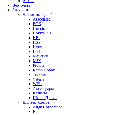
Разное
Вертолеты
Запчасти
Для автомоделей
Associated
ECX
Himoto
HobbyPlus
HPI
HSP
Kyosho
Losi
Maverick
MJX
Proline
Remo Hobby
Traxxas
Vaterra
WPL
Аксессуары
Клипсы
Шины/Диски
Для вертолетов
Align Corporation
Blade