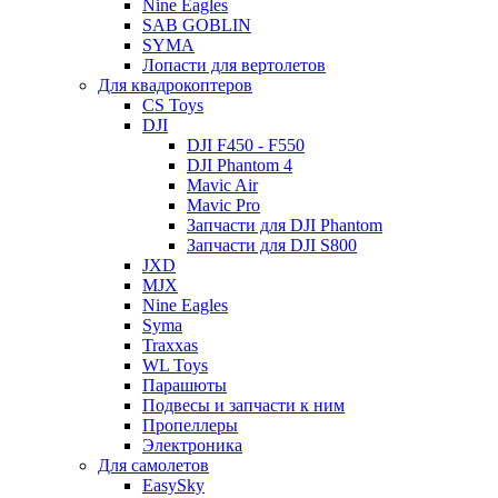
Nine Eagles
SAB GOBLIN
SYMA
Лопасти для вертолетов
Для квадрокоптеров
CS Toys
DJI
DJI F450 - F550
DJI Phantom 4
Mavic Air
Mavic Pro
Запчасти для DJI Phantom
Запчасти для DJI S800
JXD
MJX
Nine Eagles
Syma
Traxxas
WL Toys
Парашюты
Подвесы и запчасти к ним
Пропеллеры
Электроника
Для самолетов
EasySky