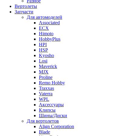
Разное
Вертолеты
Запчасти
Для автомоделей
Associated
ECX
Himoto
HobbyPlus
HPI
HSP
Kyosho
Losi
Maverick
MJX
Proline
Remo Hobby
Traxxas
Vaterra
WPL
Аксессуары
Клипсы
Шины/Диски
Для вертолетов
Align Corporation
Blade