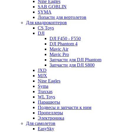
Nine Eagles
SAB GOBLIN
SYMA
Лопасти для вертолетов
Для квадрокоптеров
CS Toys
DJI
DJI F450 - F550
DJI Phantom 4
Mavic Air
Mavic Pro
Запчасти для DJI Phantom
Запчасти для DJI S800
JXD
MJX
Nine Eagles
Syma
Traxxas
WL Toys
Парашюты
Подвесы и запчасти к ним
Пропеллеры
Электроника
Для самолетов
EasySky