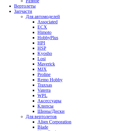
Разное
Вертолеты
Запчасти
Для автомоделей
Associated
ECX
Himoto
HobbyPlus
HPI
HSP
Kyosho
Losi
Maverick
MJX
Proline
Remo Hobby
Traxxas
Vaterra
WPL
Аксессуары
Клипсы
Шины/Диски
Для вертолетов
Align Corporation
Blade