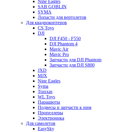
Nine Eagles
SAB GOBLIN
SYMA
Лопасти для вертолетов
Для квадрокоптеров
CS Toys
DJI
DJI F450 - F550
DJI Phantom 4
Mavic Air
Mavic Pro
Запчасти для DJI Phantom
Запчасти для DJI S800
JXD
MJX
Nine Eagles
Syma
Traxxas
WL Toys
Парашюты
Подвесы и запчасти к ним
Пропеллеры
Электроника
Для самолетов
EasySky