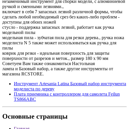
незаменимый инструмент для сборки модели, с алюминиевой
ручкой и сменными лезвиями.,
включает в себя 7 запасных лезвий различной формы, чтобы
сделать любой необходимый срез без каких-либо проблем -
доступны для обоих ножей
стусло - поддержка запасных лезвий, работает как ручка
модельной пилы
модельная пила - зубчатая пила для резки дерева., ручка ножа
моделиста N 5 также может использоваться как ручка для
пилы
коврик для резки - идеальная поверхность для защиты
поверхности от разрезов и меток., размер 180 х 90 мм
Советуем Вам также ознакомиться Настольная
лампа и Базовый набор, а также другие инструменты от
магазина RCSTORE.
Инструмент Artesania Latina Базовый набор инструмента
моделиста по дереву
Плата приемника с контроллером для самолета Feilun
TS866ABC
Основные
страницы
Главная