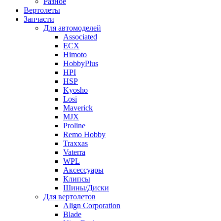
Разное
Вертолеты
Запчасти
Для автомоделей
Associated
ECX
Himoto
HobbyPlus
HPI
HSP
Kyosho
Losi
Maverick
MJX
Proline
Remo Hobby
Traxxas
Vaterra
WPL
Аксессуары
Клипсы
Шины/Диски
Для вертолетов
Align Corporation
Blade