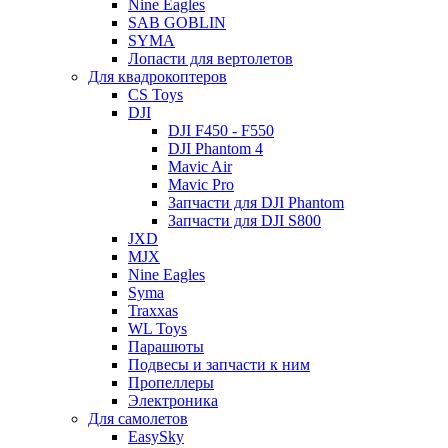
Nine Eagles
SAB GOBLIN
SYMA
Лопасти для вертолетов
Для квадрокоптеров
CS Toys
DJI
DJI F450 - F550
DJI Phantom 4
Mavic Air
Mavic Pro
Запчасти для DJI Phantom
Запчасти для DJI S800
JXD
MJX
Nine Eagles
Syma
Traxxas
WL Toys
Парашюты
Подвесы и запчасти к ним
Пропеллеры
Электроника
Для самолетов
EasySky