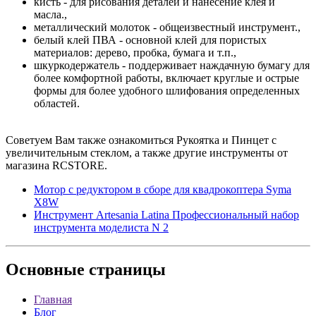
кисть - для рисования деталей и нанесение клея и
масла.,
металлический молоток - общеизвестный инструмент.,
белый клей ПВА - основной клей для пористых
материалов: дерево, пробка, бумага и т.п.,
шкуркодержатель - поддерживает наждачную бумагу для
более комфортной работы, включает круглые и острые
формы для более удобного шлифования определенных
областей.
Советуем Вам также ознакомиться Рукоятка и Пинцет с
увеличительным стеклом, а также другие инструменты от
магазина RCSTORE.
Мотор с редуктором в сборе для квадрокоптера Syma
X8W
Инструмент Artesania Latina Профессиональный набор
инструмента моделиста N 2
Основные
страницы
Главная
Блог