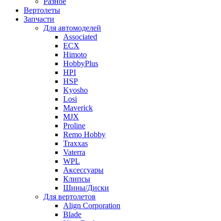
Разное
Вертолеты
Запчасти
Для автомоделей
Associated
ECX
Himoto
HobbyPlus
HPI
HSP
Kyosho
Losi
Maverick
MJX
Proline
Remo Hobby
Traxxas
Vaterra
WPL
Аксессуары
Клипсы
Шины/Диски
Для вертолетов
Align Corporation
Blade