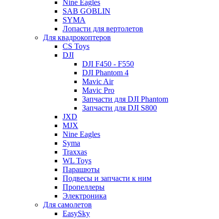
Nine Eagles
SAB GOBLIN
SYMA
Лопасти для вертолетов
Для квадрокоптеров
CS Toys
DJI
DJI F450 - F550
DJI Phantom 4
Mavic Air
Mavic Pro
Запчасти для DJI Phantom
Запчасти для DJI S800
JXD
MJX
Nine Eagles
Syma
Traxxas
WL Toys
Парашюты
Подвесы и запчасти к ним
Пропеллеры
Электроника
Для самолетов
EasySky