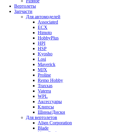
Разное
Вертолеты
Запчасти
Для автомоделей
Associated
ECX
Himoto
HobbyPlus
HPI
HSP
Kyosho
Losi
Maverick
MJX
Proline
Remo Hobby
Traxxas
Vaterra
WPL
Аксессуары
Клипсы
Шины/Диски
Для вертолетов
Align Corporation
Blade