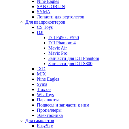
Nine Eagles
SAB GOBLIN
SYMA
Лопасти для вертолетов
Для квадрокоптеров
CS Toys
DJI
DJI F450 - F550
DJI Phantom 4
Mavic Air
Mavic Pro
Запчасти для DJI Phantom
Запчасти для DJI S800
JXD
MJX
Nine Eagles
Syma
Traxxas
WL Toys
Парашюты
Подвесы и запчасти к ним
Пропеллеры
Электроника
Для самолетов
EasySky