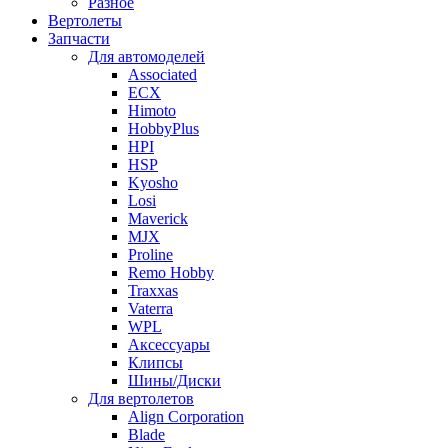
Разное
Вертолеты
Запчасти
Для автомоделей
Associated
ECX
Himoto
HobbyPlus
HPI
HSP
Kyosho
Losi
Maverick
MJX
Proline
Remo Hobby
Traxxas
Vaterra
WPL
Аксессуары
Клипсы
Шины/Диски
Для вертолетов
Align Corporation
Blade