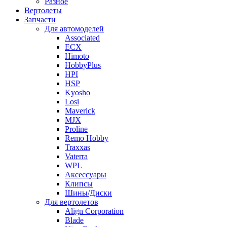
Разное
Вертолеты
Запчасти
Для автомоделей
Associated
ECX
Himoto
HobbyPlus
HPI
HSP
Kyosho
Losi
Maverick
MJX
Proline
Remo Hobby
Traxxas
Vaterra
WPL
Аксессуары
Клипсы
Шины/Диски
Для вертолетов
Align Corporation
Blade