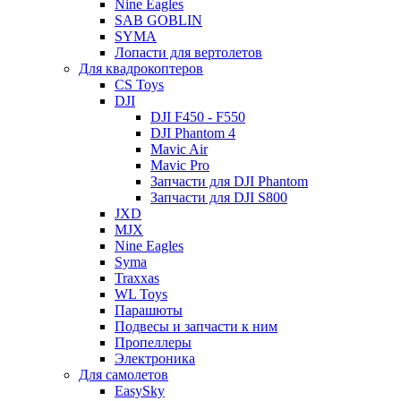
Nine Eagles
SAB GOBLIN
SYMA
Лопасти для вертолетов
Для квадрокоптеров
CS Toys
DJI
DJI F450 - F550
DJI Phantom 4
Mavic Air
Mavic Pro
Запчасти для DJI Phantom
Запчасти для DJI S800
JXD
MJX
Nine Eagles
Syma
Traxxas
WL Toys
Парашюты
Подвесы и запчасти к ним
Пропеллеры
Электроника
Для самолетов
EasySky