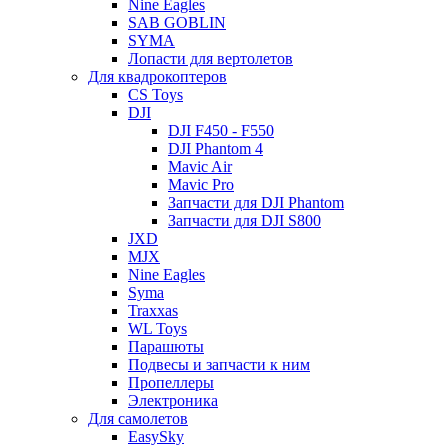
Nine Eagles
SAB GOBLIN
SYMA
Лопасти для вертолетов
Для квадрокоптеров
CS Toys
DJI
DJI F450 - F550
DJI Phantom 4
Mavic Air
Mavic Pro
Запчасти для DJI Phantom
Запчасти для DJI S800
JXD
MJX
Nine Eagles
Syma
Traxxas
WL Toys
Парашюты
Подвесы и запчасти к ним
Пропеллеры
Электроника
Для самолетов
EasySky