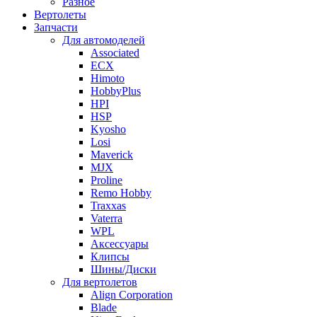
Разное
Вертолеты
Запчасти
Для автомоделей
Associated
ECX
Himoto
HobbyPlus
HPI
HSP
Kyosho
Losi
Maverick
MJX
Proline
Remo Hobby
Traxxas
Vaterra
WPL
Аксессуары
Клипсы
Шины/Диски
Для вертолетов
Align Corporation
Blade