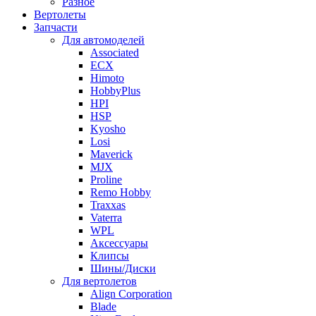
Разное
Вертолеты
Запчасти
Для автомоделей
Associated
ECX
Himoto
HobbyPlus
HPI
HSP
Kyosho
Losi
Maverick
MJX
Proline
Remo Hobby
Traxxas
Vaterra
WPL
Аксессуары
Клипсы
Шины/Диски
Для вертолетов
Align Corporation
Blade