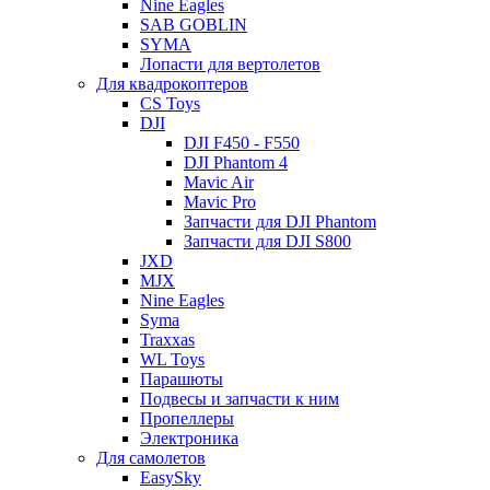
Nine Eagles
SAB GOBLIN
SYMA
Лопасти для вертолетов
Для квадрокоптеров
CS Toys
DJI
DJI F450 - F550
DJI Phantom 4
Mavic Air
Mavic Pro
Запчасти для DJI Phantom
Запчасти для DJI S800
JXD
MJX
Nine Eagles
Syma
Traxxas
WL Toys
Парашюты
Подвесы и запчасти к ним
Пропеллеры
Электроника
Для самолетов
EasySky