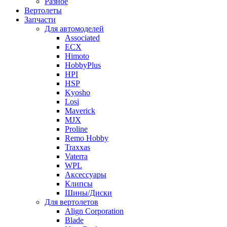
Разное
Вертолеты
Запчасти
Для автомоделей
Associated
ECX
Himoto
HobbyPlus
HPI
HSP
Kyosho
Losi
Maverick
MJX
Proline
Remo Hobby
Traxxas
Vaterra
WPL
Аксессуары
Клипсы
Шины/Диски
Для вертолетов
Align Corporation
Blade