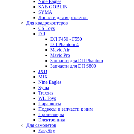
Nine Eagles
SAB GOBLIN
SYMA
Лопасти для вертолетов
Для квадрокоптеров
CS Toys
DJI
DJI F450 - F550
DJI Phantom 4
Mavic Air
Mavic Pro
Запчасти для DJI Phantom
Запчасти для DJI S800
JXD
MJX
Nine Eagles
Syma
Traxxas
WL Toys
Парашюты
Подвесы и запчасти к ним
Пропеллеры
Электроника
Для самолетов
EasySky