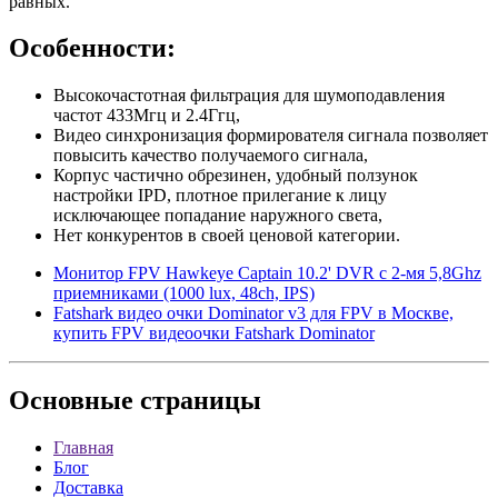
равных.
Особенности:
Высокочастотная фильтрация для шумоподавления
частот 433Мгц и 2.4Ггц,
Видео синхронизация формирователя сигнала позволяет
повысить качество получаемого сигнала,
Корпус частично обрезинен, удобный ползунок
настройки IPD, плотное прилегание к лицу
исключающее попадание наружного света,
Нет конкурентов в своей ценовой категории.
Монитор FPV Hawkeye Captain 10.2' DVR с 2-мя 5,8Ghz
приемниками (1000 lux, 48ch, IPS)
Fatshark видео очки Dominator v3 для FPV в Москве,
купить FPV видеоочки Fatshark Dominator
Основные
страницы
Главная
Блог
Доставка