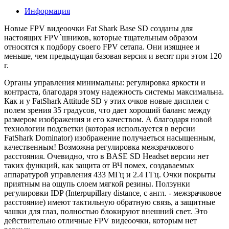
Информация
Новые FPV видеоочки Fat Shark Base SD созданы для
настоящих FPV`шников, которые тщательным образом
относятся к подбору своего FPV сетапа. Они изящнее и
меньше, чем предыдущая базовая версия и весят при этом 120
г.
Органы управления минимальны: регулировка яркости и
контраста, благодаря этому надежность системы максимальна.
Как и у FatShark Attitude SD у этих очков новые дисплеи с
полем зрения 35 градусов, что дает хороший баланс между
размером изображения и его качеством. А благодаря новой
технологии подсветки (которая используется в версии
FatShark Dominator) изображение получаеться насыщенным,
качественным! Возможна регулировка межзрачкового
расстояния. Очевидно, что в BASE SD Headset версии нет
таких функций, как защита от ВЧ помех, создаваемых
аппаратурой управления 433 МГц и 2.4 ГГц. Очки покрыты
приятным на ощупь слоем мягкой резины. Ползунки
регулировки IDP (Interpupillary distance, с англ. - межзрачковое
расстояние) имеют тактильную обратную связь, а защитные
чашки для глаз, полностью блокируют внешний свет. Это
действительно отличные FPV видеоочки, которым нет