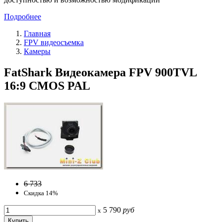
Подробнее
Главная
FPV видеосъемка
Камеры
FatShark Видеокамера FPV 900TVL
16:9 CMOS PAL
6 733
Скидка 14%
5 790
руб
x