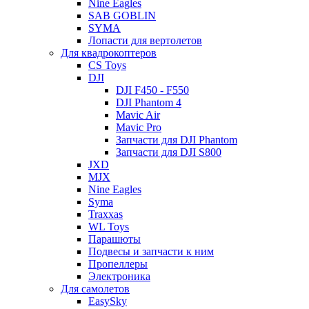
Nine Eagles
SAB GOBLIN
SYMA
Лопасти для вертолетов
Для квадрокоптеров
CS Toys
DJI
DJI F450 - F550
DJI Phantom 4
Mavic Air
Mavic Pro
Запчасти для DJI Phantom
Запчасти для DJI S800
JXD
MJX
Nine Eagles
Syma
Traxxas
WL Toys
Парашюты
Подвесы и запчасти к ним
Пропеллеры
Электроника
Для самолетов
EasySky