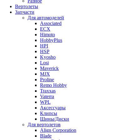
Разное
Вертолеты
Запчасти
Для автомоделей
Associated
ECX
Himoto
HobbyPlus
HPI
HSP
Kyosho
Losi
Maverick
MJX
Proline
Remo Hobby
Traxxas
Vaterra
WPL
Аксессуары
Клипсы
Шины/Диски
Для вертолетов
Align Corporation
Blade