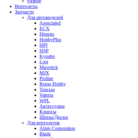
Разное
Вертолеты
Запчасти
Для автомоделей
Associated
ECX
Himoto
HobbyPlus
HPI
HSP
Kyosho
Losi
Maverick
MJX
Proline
Remo Hobby
Traxxas
Vaterra
WPL
Аксессуары
Клипсы
Шины/Диски
Для вертолетов
Align Corporation
Blade