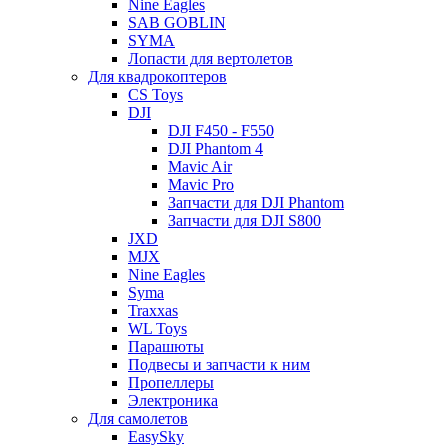
Nine Eagles
SAB GOBLIN
SYMA
Лопасти для вертолетов
Для квадрокоптеров
CS Toys
DJI
DJI F450 - F550
DJI Phantom 4
Mavic Air
Mavic Pro
Запчасти для DJI Phantom
Запчасти для DJI S800
JXD
MJX
Nine Eagles
Syma
Traxxas
WL Toys
Парашюты
Подвесы и запчасти к ним
Пропеллеры
Электроника
Для самолетов
EasySky