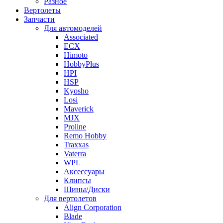
Разное
Вертолеты
Запчасти
Для автомоделей
Associated
ECX
Himoto
HobbyPlus
HPI
HSP
Kyosho
Losi
Maverick
MJX
Proline
Remo Hobby
Traxxas
Vaterra
WPL
Аксессуары
Клипсы
Шины/Диски
Для вертолетов
Align Corporation
Blade