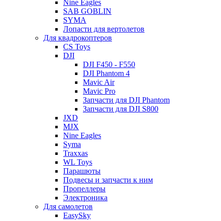
Nine Eagles
SAB GOBLIN
SYMA
Лопасти для вертолетов
Для квадрокоптеров
CS Toys
DJI
DJI F450 - F550
DJI Phantom 4
Mavic Air
Mavic Pro
Запчасти для DJI Phantom
Запчасти для DJI S800
JXD
MJX
Nine Eagles
Syma
Traxxas
WL Toys
Парашюты
Подвесы и запчасти к ним
Пропеллеры
Электроника
Для самолетов
EasySky